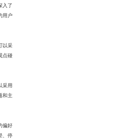
深入了
的用户
可以采
观点碰
以采用
题和主
的偏好
径、停