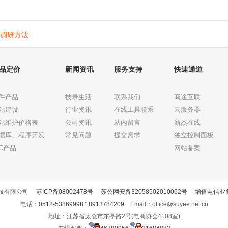
调研方法
品定价
新闻资讯
服务支持
快速通道
件产品
技录生活
联系我们
商途互联
站建设
行业资讯
在线工具联系
云服务器
站维护价格表
公司资讯
站内留言
新杰在线
据库、程序开发
常见问题
提交需求
独立控制面板
DC产品
网站备案
息科技有限公司
苏ICP备08002478号
苏公网安备32058502010062号
增值电信业务
电话：
0512-53869998
18913784209
Email：office@suyee.net.cn
地址：江苏省太仓市东亭路2号(电商协会4108室)