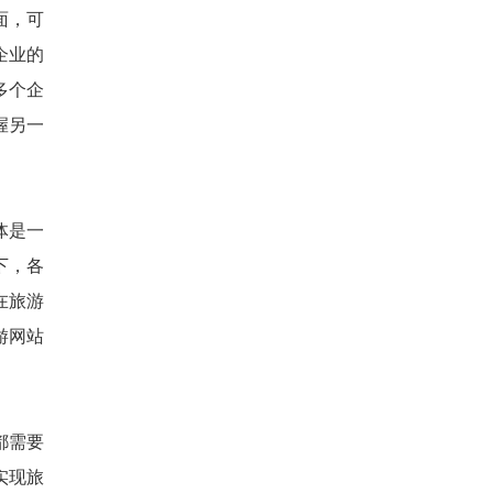
面，可
企业的
多个企
握另一
体是一
下，各
在旅游
游网站
都需要
实现旅