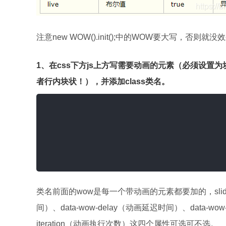
注意new WOW().init();中的WOW要大写，否则就没
1、在css下方js上方写需要动画的元素（必须设
者行内块状！），并添加class类名。
类名前面的wow是每一个带动画的元素都要加的，slid
间）、data-wow-delay（动画延迟时间）、data-w
iteration（动画执行次数）这四个属性可选可不选。