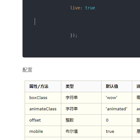
live
: 
true
				});

				wow.
init
();

配置