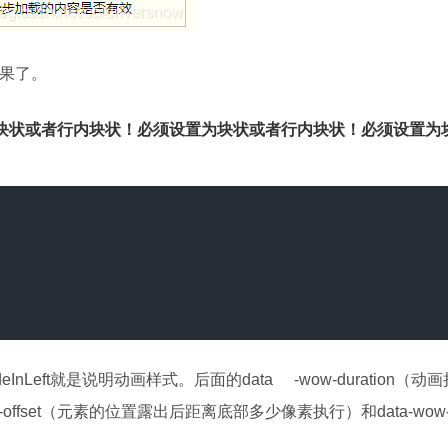
效果了。
置为块状或者行内块状！必须设置为块状或者行内块状！必须设置为
eInLeft就是说明动画样式。后面的
data
-wow-duration（
ow-offset（元素的位置露出后距离底部多少像素执行）和data-wow