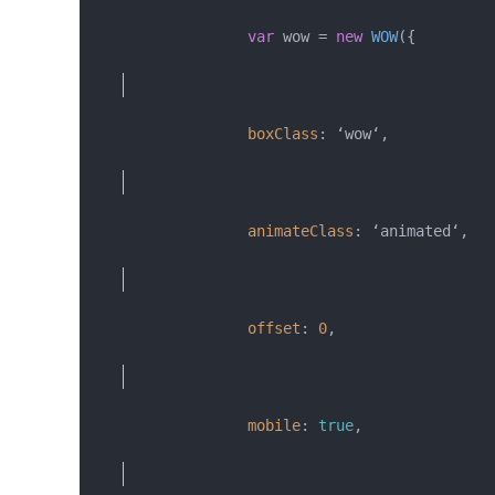
var
 wow = 
new
WOW
({

boxClass
: ‘wow‘,

animateClass
: ‘animated‘,

offset
: 
0
,

mobile
: 
true
,
