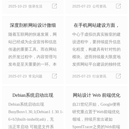
于animate.css，首先在头部
电商网站的视觉设计乃用户
2025-10-23 技录生活
2025-07-23 公司资讯
引用ani…
体验之核心要素，对网站的
兴衰荣辱起着至为关键的作
用。本文聚…
深度剖析网站设计微细
在手机网站建设方面，
随着互联网的快速发展，网
中心于虚拟仿真实验室的建
节对客户忠诚度的影响
需最大限度地彰显网站
站已经成为企业宣传和信息
设进程中，要持续提升信息
平台建设的独特优势
传递的重要工具。而在网站
化程度，构建具有针对性的
的开发过程中，内容管理与
模块。进而持续最大限度地
发布是至关重要的一环。本
发挥网站平台建设的独特优
文将介绍网站程序开发中的
势，拓展开放、互鉴、交流
2025-07-23 常见问题
2025-07-23 行业资讯
网站内容管理与发布流程，
与共享的范围，全面提高办
并探讨其中的关键步骤和注
学质量，深入提升教学水
意事…
平，从而…
Debian系统启动出现
网站设计 Web 前端优化
Debian系统启动出现
自21世纪开始，Google便将
BusyBox v1.30,1(Debian
方案
BusyBoxv1.30,1(Debian1:1.30.1-
研究重点置于Web前端优化
1:1.30.1-6+b3) built-in
6+b3)built-inshell(ash)，无
领域，持续开发出诸如
shell (ash)，无法正常启
法正常启动 可能是文件系
SpeedTracer之类的Web前端