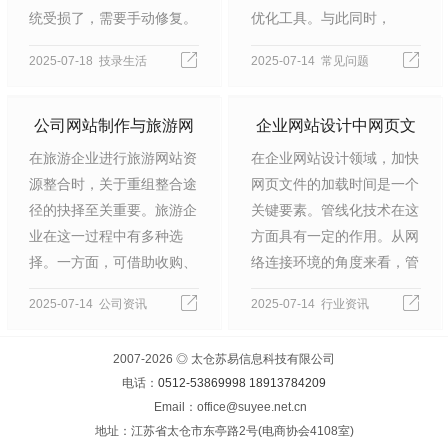
统受损了，需要手动修复。
优化工具。与此同时，
动
输入fsck…
Yahoo也接连推出了像
2025-07-18 技录生活
2025-07-14 常见问题
HighPerformanceWebS…
公司网站制作与旅游网
企业网站设计中网页文
在旅游企业进行旅游网站资
在企业网站设计领域，加快
站资源整合
件加载时间的加快：管
源整合时，关于重组整合途
网页文件的加载时间是一个
线化技术的应用
径的抉择至关重要。旅游企
关键要素。管线化技术在这
业在这一过程中有多种选
方面具有一定的作用。从网
择。一方面，可借助收购、
络连接环境的角度来看，管
合并以及控股等资产纽带相
线化技术在高延迟的网络连
2025-07-14 公司资讯
2025-07-14 行业资讯
关的重组方式达成规模扩张
接环境下，能够加快网页文
的目的。其中，收购是指一
件的加载时间。然而，在速
2007-2026 ◎ 太仓苏易信息科技有限公司
家企业通过…
度较…
电话：
0512-53869998
18913784209
Email：office@suyee.net.cn
地址：江苏省太仓市东亭路2号(电商协会4108室)