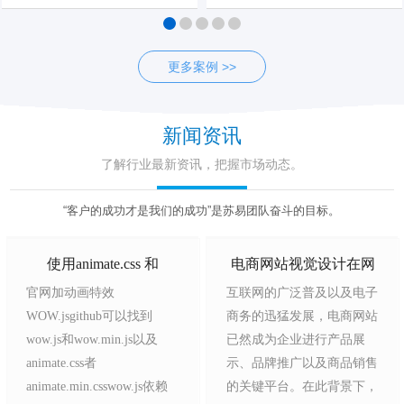
更多案例 >>
新闻资讯
了解行业最新资讯，把握市场动态。
“客户的成功才是我们的成功”是苏易团队奋斗的目标。
使用animate.css 和
电商网站视觉设计在网
官网加动画特效
互联网的广泛普及以及电子
wow.js制作实现html动画
站 SEO 优化中的研究
WOW.jsgithub可以找到
商务的迅猛发展，电商网站
效果
wow.js和wow.min.js以及
已然成为企业进行产品展
animate.css者
示、品牌推广以及商品销售
animate.min.csswow.js依赖
的关键平台。在此背景下，